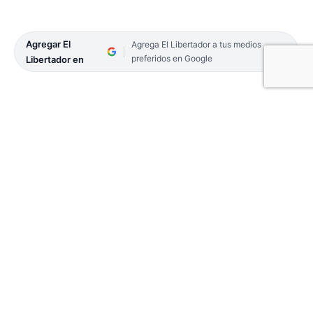
Agregar El
Agrega El Libertador a tus medios
preferidos en Google
Libertador en
03-POLITICA-26
La legisladora reiteró que lo lógico sería que el PJ
encabece las listas, tanto de senadores como de
diputados, de cara al 11 de junio y que una de ellas,
preferentemente la de la Cámara alta, corresponda