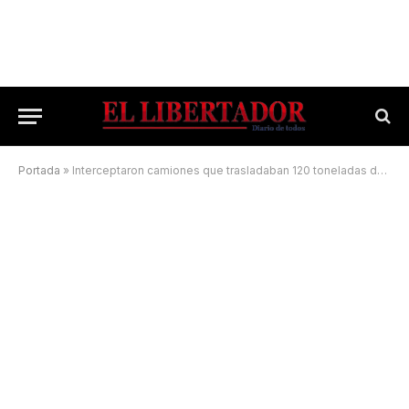
Portada
»
Interceptaron camiones que trasladaban 120 toneladas de soja ilegal