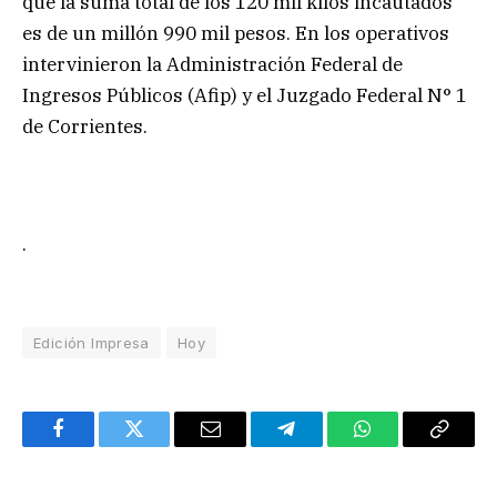
que la suma total de los 120 mil kilos incautados
es de un millón 990 mil pesos. En los operativos
intervinieron la Administración Federal de
Ingresos Públicos (Afip) y el Juzgado Federal N° 1
de Corrientes.
.
Edición Impresa
Hoy
Facebook
Twitter
Email
Telegram
WhatsApp
Copy
Link