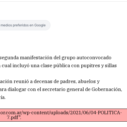
s medios preferidos en Google
la segunda manifestación del grupo autoconvocado
cual incluyó una clase pública con pupitres y sillas
ación reunió a decenas de padres, abuelos y
ra dialogar con el secretario general de Gobernación,
ía.
ador.com.ar/wp-content/uploads/2021/06/04-POLITICA-
7.pdf".