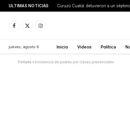
ULTIMAS NOTICIAS
Facebook
X
Instagram
(Twitter)
jueves, agosto 6
Inicio
Videos
Política
N
Portada
»
Insistencia de padres por clases presenciales