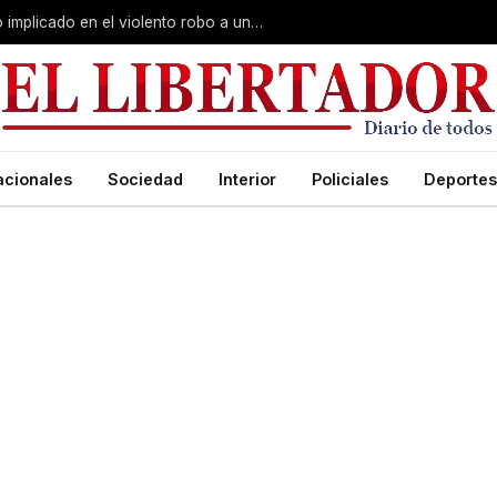
Curuzú Cuatiá: detuvieron a un séptimo implicado en el violento robo a una anciana
acionales
Sociedad
Interior
Policiales
Deportes