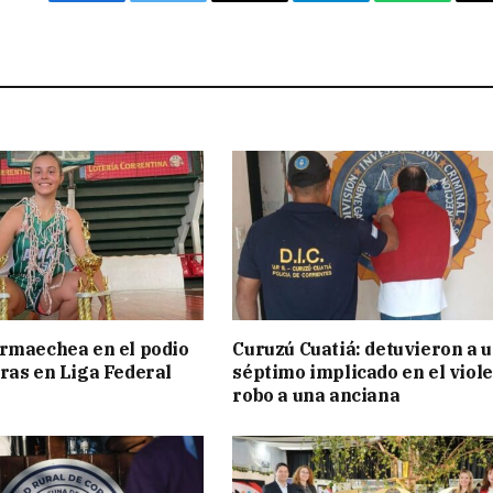
Facebook
Twitter
Email
Telegram
WhatsAp
rmaechea en el podio
Curuzú Cuatiá: detuvieron a 
ras en Liga Federal
séptimo implicado en el viol
robo a una anciana