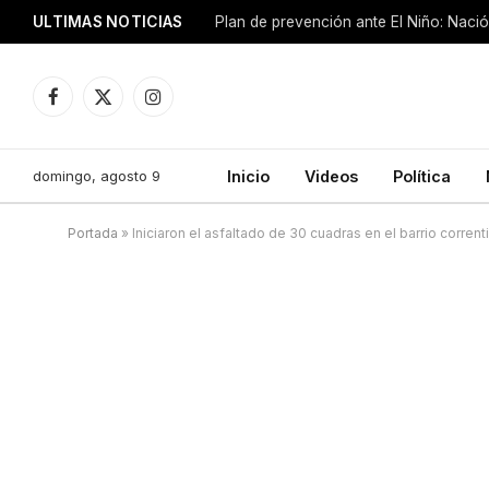
ULTIMAS NOTICIAS
Plan de prevención ante El Niño: Nació
Facebook
X
Instagram
(Twitter)
domingo, agosto 9
Inicio
Videos
Política
Portada
»
Iniciaron el asfaltado de 30 cuadras en el barrio corrent