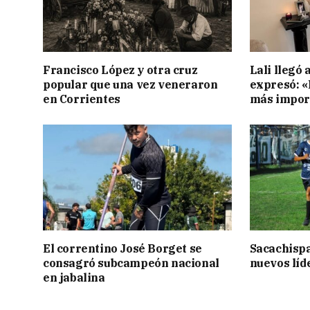
Francisco López y otra cruz
Lali llegó 
popular que una vez veneraron
expresó: «E
en Corrientes
más impor
El correntino José Borget se
Sacachispa
consagró subcampeón nacional
nuevos líd
en jabalina