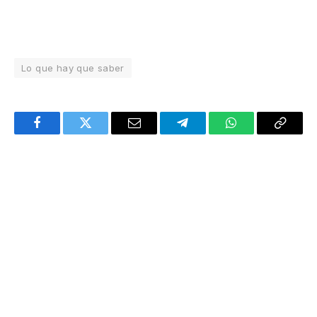
Lo que hay que saber
Facebook
Twitter
Email
Telegram
WhatsApp
Copy
Link