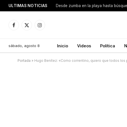
ULTIMAS NOTICIAS
Facebook
X
Instagram
(Twitter)
sábado, agosto 8
Inicio
Videos
Política
N
Portada
»
Hugo Benítez: «Como correntino, quiero que todos los 