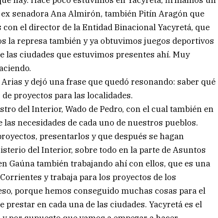
que hay. Hace poco estuvimos en Yacyretá, firmamos un
la ex senadora Ana Almirón, también Pitín Aragón que
con el director de la Entidad Binacional Yacyretá, que
os la represa también y ya obtuvimos juegos deportivos
 de las ciudades que estuvimos presentes ahí. Muy
aciendo.
Arias y dejó una frase que quedó resonando: saber qué
de proyectos para las localidades.
tro del Interior, Wado de Pedro, con el cual también en
 las necesidades de cada uno de nuestros pueblos.
 proyectos, presentarlos y que después se hagan
terio del Interior, sobre todo en la parte de Asuntos
n Gaúna también trabajando ahí con ellos, que es una
 Corrientes y trabaja para los proyectos de los
eso, porque hemos conseguido muchas cosas para el
e prestar en cada una de las ciudades. Yacyretá es el