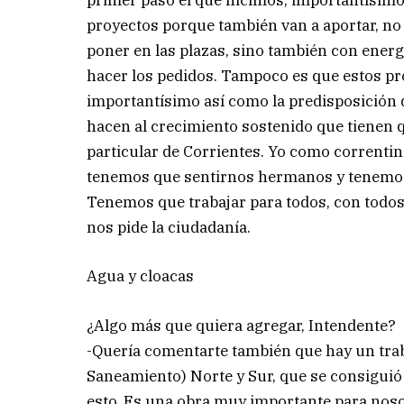
primer paso el que hicimos, importantísim
proyectos porque también van a aportar, no
poner en las plazas, sino también con energ
hacer los pedidos. Tampoco es que estos pro
importantísimo así como la predisposición q
hacen al crecimiento sostenido que tienen q
particular de Corrientes. Yo como correnti
tenemos que sentirnos hermanos y tenemos q
Tenemos que trabajar para todos, con todos
nos pide la ciudadanía.
Agua y cloacas
¿Algo más que quiera agregar, Intendente?
-Quería comentarte también que hay un trab
Saneamiento) Norte y Sur, que se consiguió 
esto. Es una obra muy importante para nosot