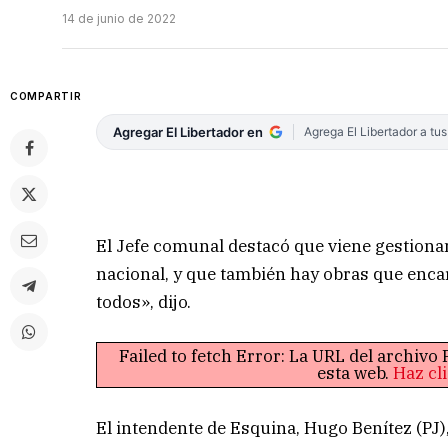
14 de junio de 2022
COMPARTIR
Agregar El Libertador en
Agrega El Libertador a tu
El Jefe comunal destacó que viene gestion
nacional, y que también hay obras que encar
todos», dijo.
Failed to fetch Error: La URL del archiv
esta web.
Haz cl
El intendente de Esquina, Hugo Benítez (PJ