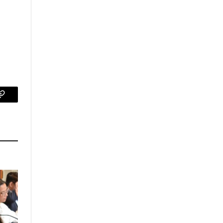
p
Copy
Link