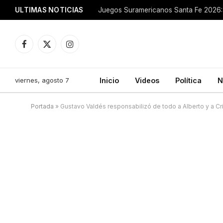
ULTIMAS NOTICIAS
Juegos Suramericanos Santa Fe 2026: 
Facebook
X
Instagram
(Twitter)
viernes, agosto 7
Inicio
Videos
Política
N
Portada
»
Gustavo Valdés responsabilizó de todo a Alberto y a Cri