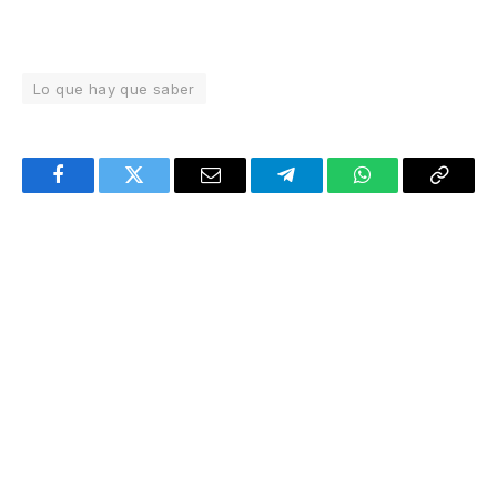
Lo que hay que saber
Facebook
Twitter
Email
Telegram
WhatsApp
Copy
Link