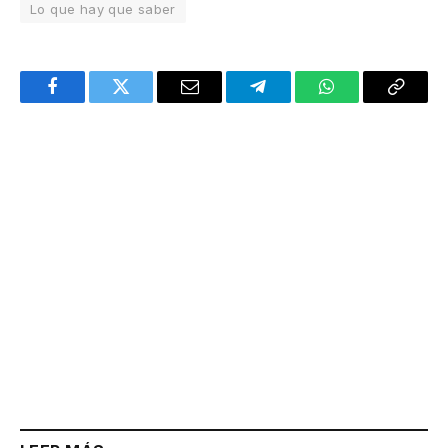
Lo que hay que saber
Facebook
Twitter
Email
Telegram
WhatsApp
Copy
Link