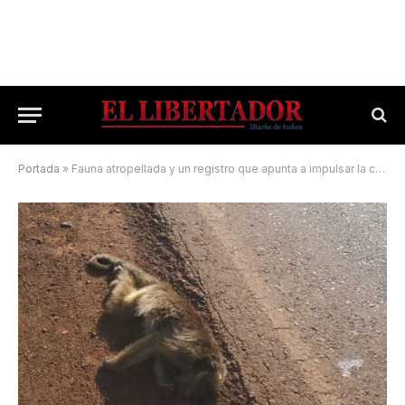
Portada
»
Fauna atropellada y un registro que apunta a impulsar la concientización