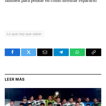
también para pensar en cómo intentar repararlo.
Lo que hay que saber
Facebook
Twitter
Email
Telegram
WhatsApp
Copy
Link
LEER MÁS