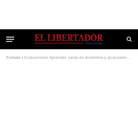
Portada
»
Evaluaciones Aprender: serán en diciembre y alcanzarán a más de 20 mil alumnos correntinos