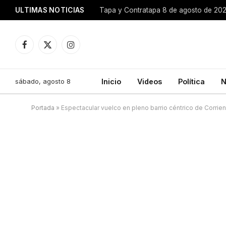
ULTIMAS NOTICIAS
Tapa y Contratapa 8 de agosto de 20
Facebook
X
Instagram
(Twitter)
sábado, agosto 8
Inicio
Videos
Política
N
Portada
»
Espectacular vuelco en pleno barrio céntrico de Corrie