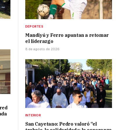
DEPORTES
Mandiyú y Ferro apuntan a retomar
el liderazgo
8 de agosto de 2026
red
ada
INTERIOR
San Cayetano: Pedro valoró “el