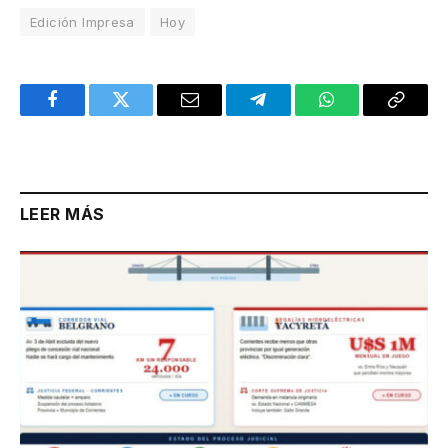
Edición Impresa
Hoy
Facebook
Twitter
Email
Telegram
WhatsApp
Copy
Link
LEER MÁS