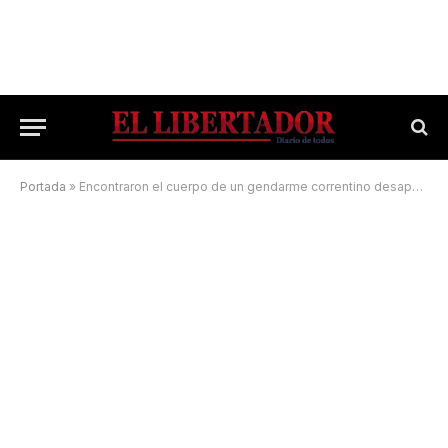
Portada
»
Encontraron el cuerpo de un gendarme correntino desaparecido en Santa Fe