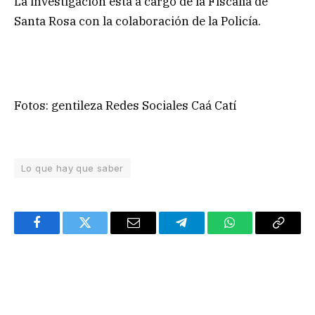
La investigación está a cargo de la Fiscalía de
Santa Rosa con la colaboración de la Policía.
Fotos: gentileza Redes Sociales Caá Catí
Lo que hay que saber
Facebook
Twitter
Email
Telegram
WhatsApp
Copy
Link