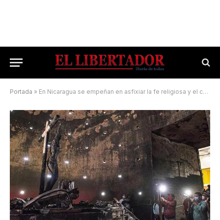
Portada
»
En Nicaragua se empeñan en asfixiar la fe religiosa y el compromiso democrático