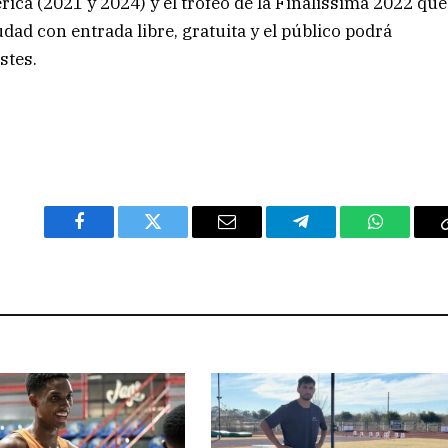
ca (2021 y 2024) y el trofeo de la Finalissima 2022 que
udad con entrada libre, gratuita y el público podrá
stes.
Facebook
Twitter
Email
Telegram
WhatsAp