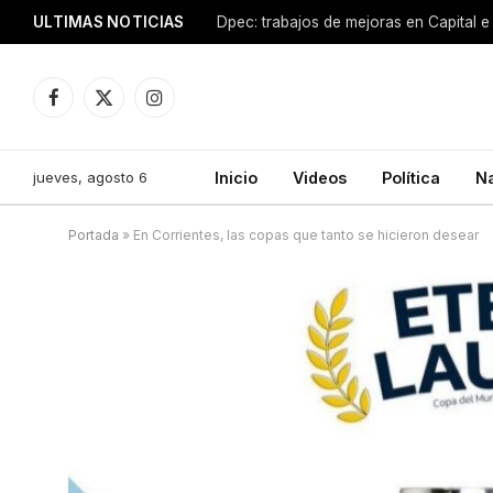
ULTIMAS NOTICIAS
Dpec: trabajos de mejoras en Capital e 
Facebook
X
Instagram
(Twitter)
jueves, agosto 6
Inicio
Videos
Política
N
Portada
»
En Corrientes, las copas que tanto se hicieron desear