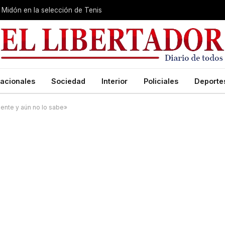
Midón en la selección de Tenis
acionales
Sociedad
Interior
Policiales
Deporte
iente y aún no lo sabe»