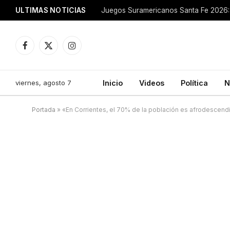
ULTIMAS NOTICIAS
Juegos Suramericanos Santa Fe 2026: 
Facebook
X
Instagram
(Twitter)
viernes, agosto 7
Inicio
Videos
Política
N
Portada
»
«En Corrientes, el 70% de la población es afrodescend