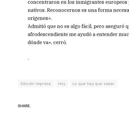
concentraron en los inmigrantes europeos y 
nativos. Reconocernos es una forma neces
orígenes».
Admitió que no es algo fácil, pero aseguró 
afrodescendiente me ayudó a entender much
dónde va», cerró.
.
Edición Impresa
Hoy
Lo que hay que saber
SHARE.