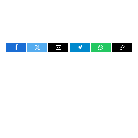
Facebook
Twitter
Email
Telegram
WhatsApp
Copy
Link