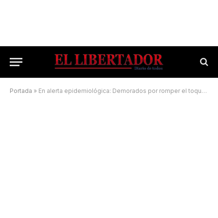
Portada
»
En alerta epidemiológica: Demorados por romper el toque de queda