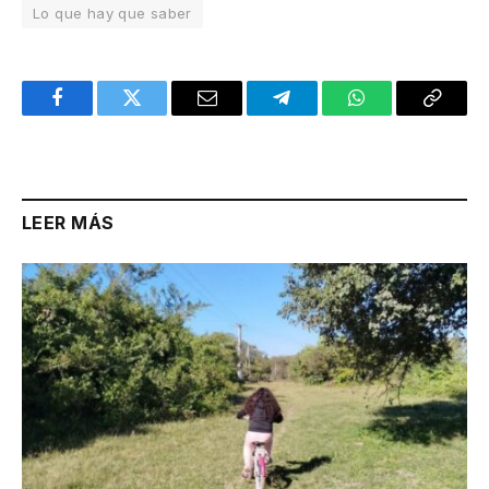
Lo que hay que saber
Facebook
Twitter
Email
Telegram
WhatsApp
Copy
Link
LEER MÁS