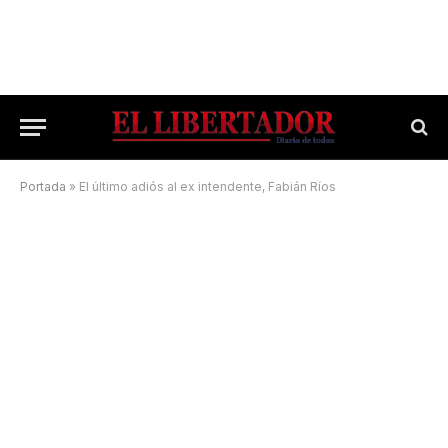
Portada
»
El último adiós al ex intendente, Fabián Ríos