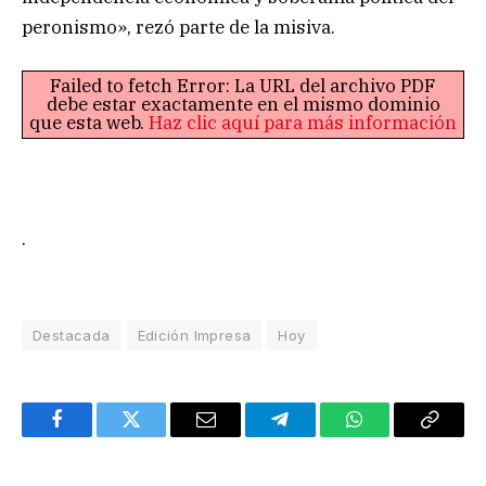
peronismo», rezó parte de la misiva.
Failed to fetch Error: La URL del archivo PDF
debe estar exactamente en el mismo dominio
que esta web.
Haz clic aquí para más información
.
Destacada
Edición Impresa
Hoy
Facebook
Twitter
Email
Telegram
WhatsApp
Copy
Link