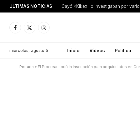
ULTIMAS NOTICIAS
Facebook
X
Instagram
(Twitter)
miércoles, agosto 5
Inicio
Videos
Política
Portada
»
El Procrear abrió la inscripción para adquirir lotes en Co