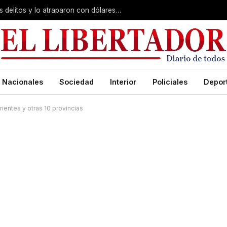
Cayó «Kike»: lo investigaban por varios delitos y lo atraparon con dólares y gas pimienta
Nacionales
Sociedad
Interior
Policiales
Depor
rrientes y otras 10 provincias