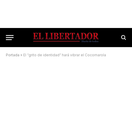
Portada
»
El “grito de identidad” hará vibrar el Cocomarola