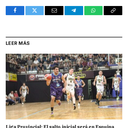
Facebook
Twitter
Email
Telegram
WhatsApp
Copy
Link
LEER MÁS
Liga Provincial: El salto inicial será en Esquina