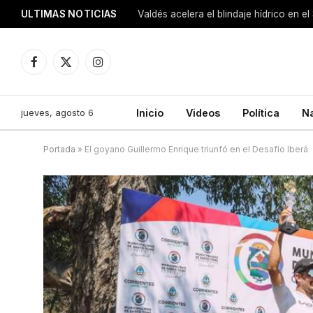
ULTIMAS NOTICIAS
Facebook
X
Instagram
(Twitter)
jueves, agosto 6
Inicio
Videos
Política
N
Portada
»
El goyano Guillermo Enrique triunfó en el Desafío Iberá