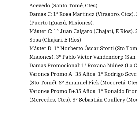
Acevedo (Santo Tomé, Ctes).
Damas C: 1ª Rosa Martínez (Virasoro, Ctes). 
(Puerto Iguazú, Misiones).
Máster C: 1º Juan Calgaro (Chajarí, E Ríos).
Sosa (Chajari, E Ríos).
Máster D: 1º Norberto Óscar Storti (Sto Tomé
Misiones). 3º Pablo Víctor Vandendorp (San 
Damas Promocional: 1ª Roxana Núñez (La Cru
Varones Promo A- 35 Años: 1º Rodrigo Sever
(Sto Tomé). 3º Emanuel Fick (Mocoretá, Ctes
Varones Promo B+35 Años: 1º Ronaldo Bronso
(Mercedes, Ctes). 3º Sebastián Coullery (Moc
.