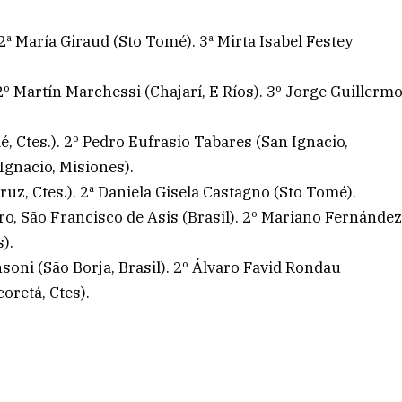
2ª María Giraud (Sto Tomé). 3ª Mirta Isabel Festey
 2º Martín Marchessi (Chajarí, E Ríos). 3º Jorge Guillerm
, Ctes.). 2º Pedro Eufrasio Tabares (San Ignacio,
Ignacio, Misiones).
z, Ctes.). 2ª Daniela Gisela Castagno (Sto Tomé).
o, São Francisco de Asis (Brasil). 2º Mariano Fernánde
).
ni (São Borja, Brasil). 2º Álvaro Favid Rondau
oretá, Ctes).