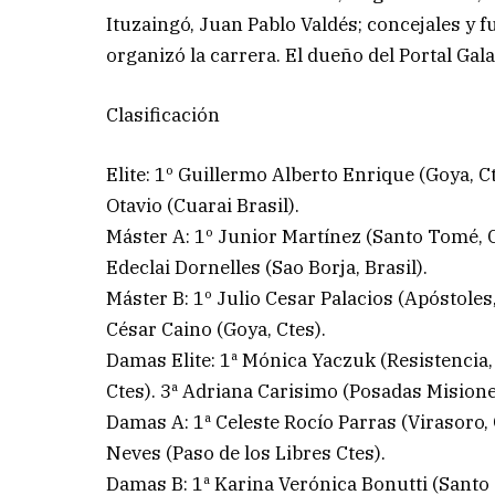
Ituzaingó, Juan Pablo Valdés; concejales y 
organizó la carrera. El dueño del Portal Gala
Clasificación
Elite: 1º Guillermo Alberto Enrique (Goya, C
Otavio (Cuarai Brasil).
Máster A: 1º Junior Martínez (Santo Tomé, C
Edeclai Dornelles (Sao Borja, Brasil).
Máster B: 1º Julio Cesar Palacios (Apóstoles
César Caino (Goya, Ctes).
Damas Elite: 1ª Mónica Yaczuk (Resistencia
Ctes). 3ª Adriana Carisimo (Posadas Misione
Damas A: 1ª Celeste Rocío Parras (Virasoro,
Neves (Paso de los Libres Ctes).
Damas B: 1ª Karina Verónica Bonutti (Santo