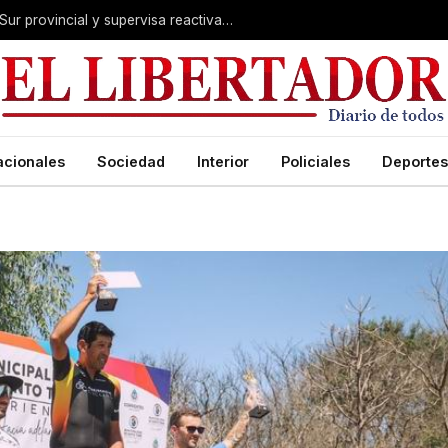
Valdés acelera el blindaje hídrico en el Sur provincial y supervisa reactivación de ruta
acionales
Sociedad
Interior
Policiales
Deportes