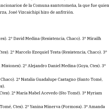
funcionarios de la Comuna santotomeña, la que fue quie
rza, José Vizcaichipi hizo de anfitrión.
tes). 2º David Medina (Resistencia, Chaco). 3º Mirailh
tes). 2º Marcelo Ezequiel Testa (Resistencia, Chaco). 3º
, Misiones). 2º Alejandro Daniel Medina (Goya, Ctes). 3º
, Chaco). 2ª Natalia Guadalupe Castagno (Santo Tomé,
s).
 Ctes). 2ª María Mabel Acevedo (Sto Tomé). 3ª Myriam
 Tomé, Ctes). 2ª Yanina Minerva (Formosa). 3ª Amanda