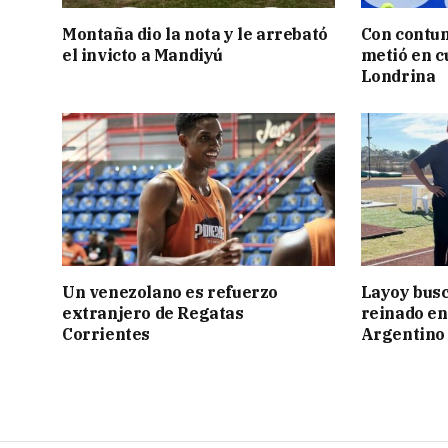
Montaña dio la nota y le arrebató
Con contun
el invicto a Mandiyú
metió en c
Londrina
Un venezolano es refuerzo
Layoy busc
extranjero de Regatas
reinado e
Corrientes
Argentino 