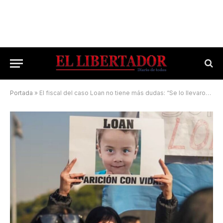
Portada
»
El fiscal del caso Loan no tiene más dudas: “Se lo llevaron Pérez y Caillava”