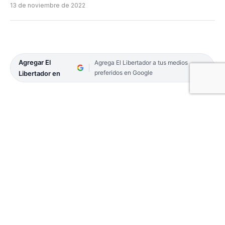
13 de noviembre de 2022
Agregar El
Agrega El Libertador a tus medios
preferidos en Google
Libertador en
El próximo domingo 20, se conmemora el Día
Mundial de Conmemoración de Víctimas del
Tránsito y ante ello, la Iglesia Argentina, a través
de la comisión episcopal de la Pastoral de