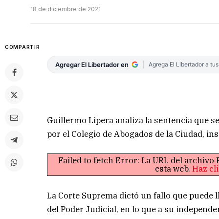
18 de diciembre de 2021
COMPARTIR
Agregar El Libertador en
Agrega El Libertador a tu
Guillermo Lipera analiza la sentencia que s
por el Colegio de Abogados de la Ciudad, ins
Failed to fetch Error: La URL del archiv
esta web.
Haz cl
La Corte Suprema dictó un fallo que puede l
del Poder Judicial, en lo que a su independen