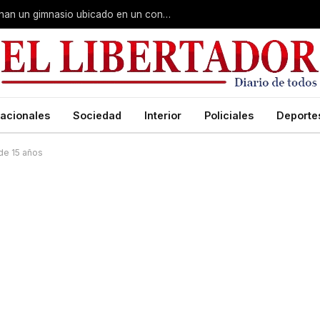
Fuerte despliegue de Gendarmería: allanan un gimnasio ubicado en un conocido hotel céntrico
acionales
Sociedad
Interior
Policiales
Deporte
 de 15 años