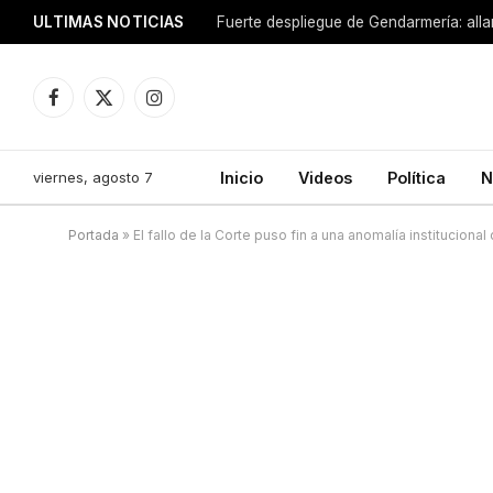
ULTIMAS NOTICIAS
Facebook
X
Instagram
(Twitter)
viernes, agosto 7
Inicio
Videos
Política
N
Portada
»
El fallo de la Corte puso fin a una anomalía institucional