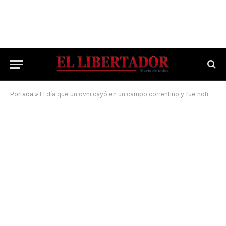
Portada
»
El día que un ovni cayó en un campo correntino y fue noticia en el mundo