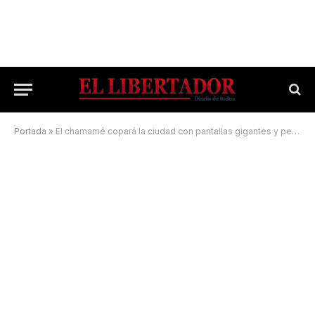
Portada
»
El chamamé copará la ciudad con pantallas gigantes y peñas