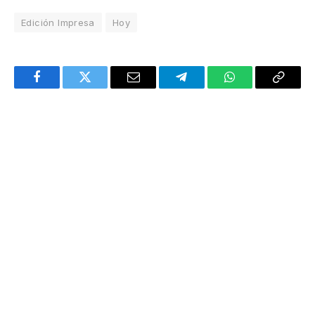
Edición Impresa
Hoy
Facebook
Twitter
Email
Telegram
WhatsApp
Copy
Link