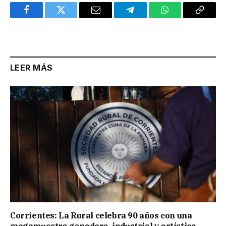
Facebook
Twitter
Email
Telegram
WhatsApp
Copy
Link
LEER MÁS
Corrientes: La Rural celebra 90 años con una
megamuestra ganadera, industrial y artística