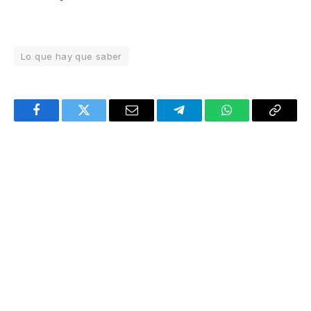
Lo que hay que saber
Facebook
Twitter
Email
Telegram
WhatsApp
Copy
Link