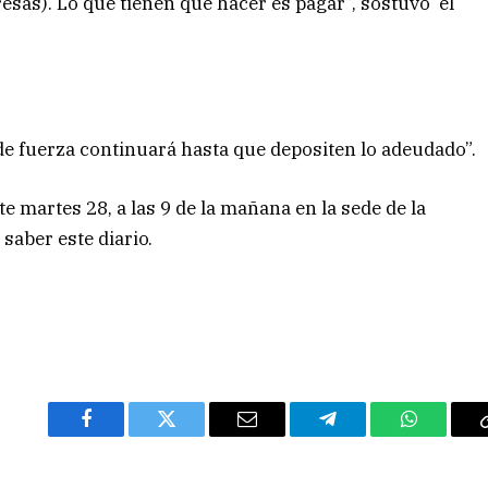
resas). Lo que tienen que hacer es pagar”, sostuvo el
de fuerza continuará hasta que depositen lo adeudado”.
te martes 28, a las 9 de la mañana en la sede de la
 saber este diario.
Facebook
Twitter
Email
Telegram
WhatsAp