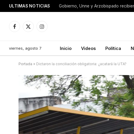
ULTIMAS NOTICIAS
Facebook
X
Instagram
(Twitter)
viernes, agosto 7
Inicio
Videos
Política
N
Portada
»
Dictaron la conciliación obligatoria: ¿acatará la UTA?