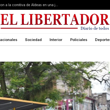
Gobierno, Unne y Arzobispado recibieron a la comitiva de Aldeas en una jornada de reuniones estratégicas
acionales
Sociedad
Interior
Policiales
Deporte