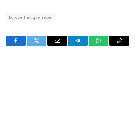
Lo que hay que saber
Facebook
Twitter
Email
Telegram
WhatsApp
Copy
Link