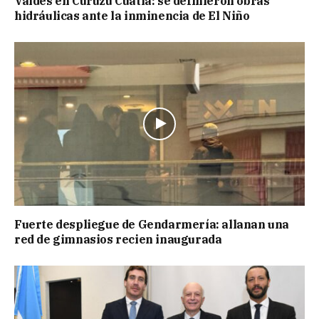
Valdés en Curuzú Cuatiá: se definieron obras
hidráulicas ante la inminencia de El Niño
Fuerte despliegue de Gendarmería: allanan una
red de gimnasios recien inaugurada