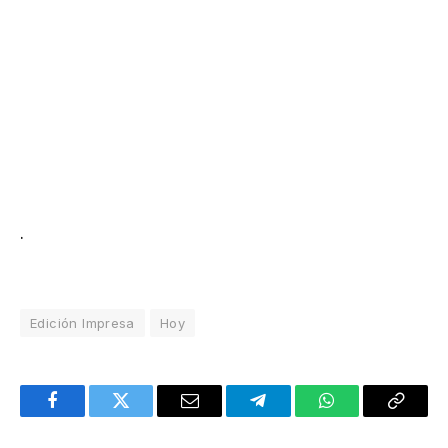
.
Edición Impresa
Hoy
Facebook
Twitter
Email
Telegram
WhatsApp
Copy
Link