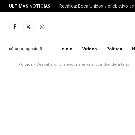
ULTIMAS NOTICIAS
Reválida: Boca Unidos y el objetivo de
Facebook
X
Instagram
(Twitter)
sábado, agosto 8
Inicio
Videos
Política
N
Portada
»
Desvalijaron una escuela en una localidad del interior