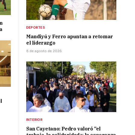
on
DEPORTES
a
Mandiyú y Ferro apuntan a retomar
el liderazgo
8 de agosto de 2026
l
INTERIOR
San Cayetano: Pedro valoró “el