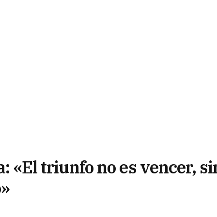
a: «El triunfo no es vencer, s
o»