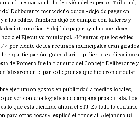
unicado remarcando la decisión del Superior Tribunal,
ar del Deliberante mercedeño quien «dejó de pagar en
y a los ediles. También dejó de cumplir con talleres y
ades intermedias. Y dejó de pagar ayudas sociales».
acia el Ejecutivo municipal. «Mientras que los ediles
,44 por ciento de los recursos municipales eran girado
 coparticipación, goteo diario-, pidieron explicacione
sta de Romero fue la clausura del Concejo Deliberante y
nfatizaron en el parte de prensa que hicieron circular
re ejecutaron gastos en publicidad a medios locales,
e que ver con una logística de campaña proselitista. Los
s lo que está diciendo ahora el STJ. Es todo lo contario,
n para otras cosas», explicó el concejal, Alejandro Di