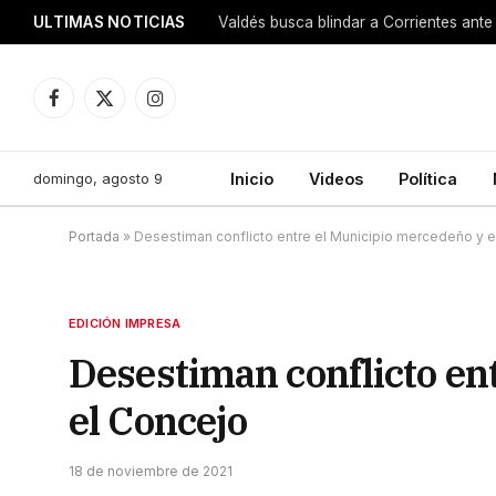
ULTIMAS NOTICIAS
Valdés busca blindar a Corrientes ante 
Facebook
X
Instagram
(Twitter)
domingo, agosto 9
Inicio
Videos
Política
Portada
»
Desestiman conflicto entre el Municipio mercedeño y 
EDICIÓN IMPRESA
Desestiman conflicto en
el Concejo
18 de noviembre de 2021