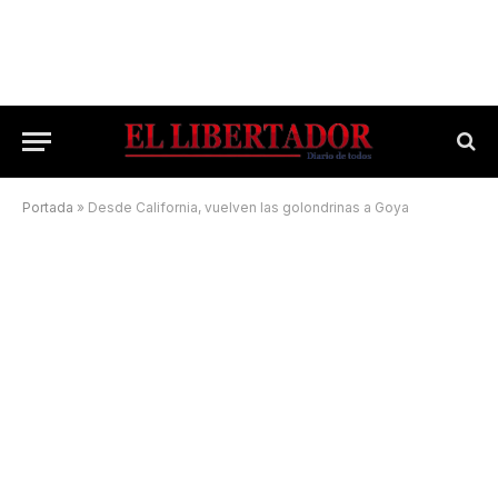
Portada
»
Desde California, vuelven las golondrinas a Goya