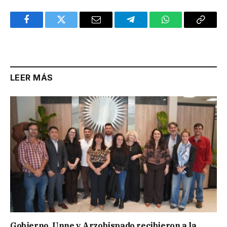
Facebook
Twitter
Email
Telegram
WhatsApp
Copy
Link
LEER MÁS
Gobierno, Unne y Arzobispado recibieron a la