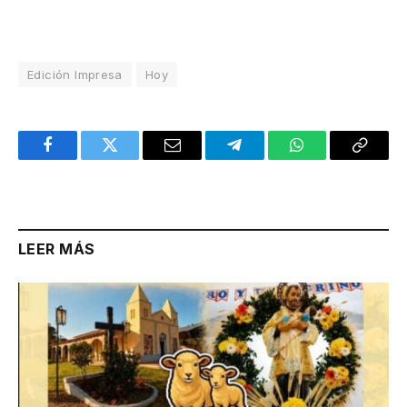
Edición Impresa
Hoy
Facebook
Twitter
Email
Telegram
WhatsApp
Copy
Link
LEER MÁS