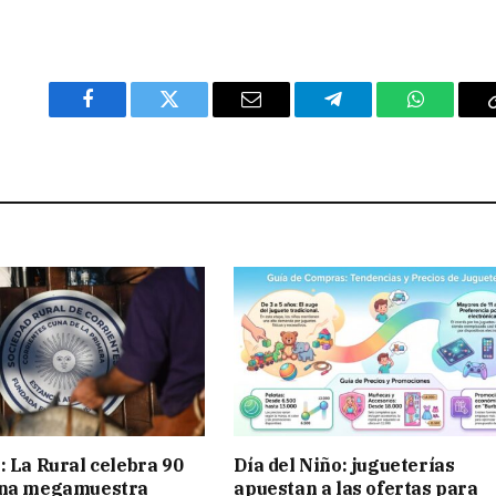
Facebook
Twitter
Email
Telegram
WhatsAp
: La Rural celebra 90
Día del Niño: jugueterías
una megamuestra
apuestan a las ofertas para