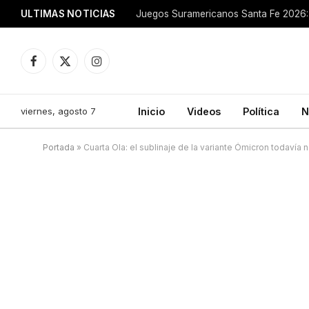
ULTIMAS NOTICIAS
Juegos Suramericanos Santa Fe 2026: 
Facebook
X
Instagram
(Twitter)
viernes, agosto 7
Inicio
Videos
Política
N
Portada
»
Cuarta Ola: el sublinaje de la variante Ómicron todavía 