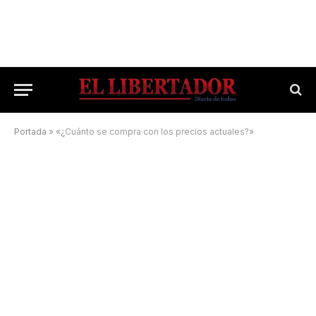
Portada
»
«¿Cuánto se compra con los precios actuales?»