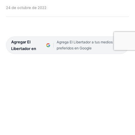
24 de octubre de 2022
Agregar El
Agrega El Libertador a tus medios
preferidos en Google
Libertador en
Un siniestro vial que pudo terminar en tragedia
ocurrió durante la mañana de este lunes en el lado
chaqueño del puente General Belgrano, cuando un
camión perdió una rueda que terminó impactando