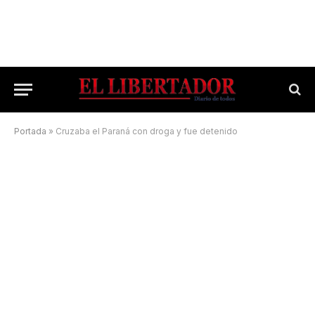
Portada
»
Cruzaba el Paraná con droga y fue detenido