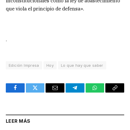
inconstitucionales como la ley de abastecimiento
que viola el principio de defensa».
.
Edición Impresa
Hoy
Lo que hay que saber
Facebook
Twitter
Email
Telegram
WhatsApp
Copy
Link
LEER MÁS