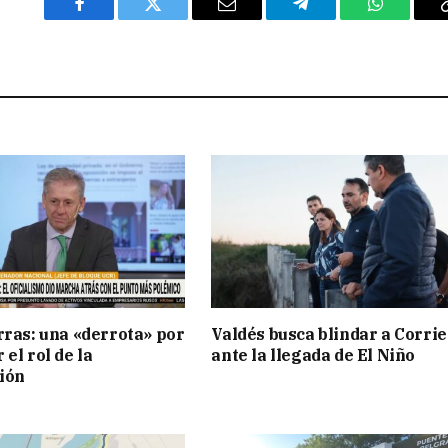
Facebook
Twitter
Email
Telegram
WhatsAp
rras: una «derrota» por
Valdés busca blindar a Corri
el rol de la
ante la llegada de El Niño
ión