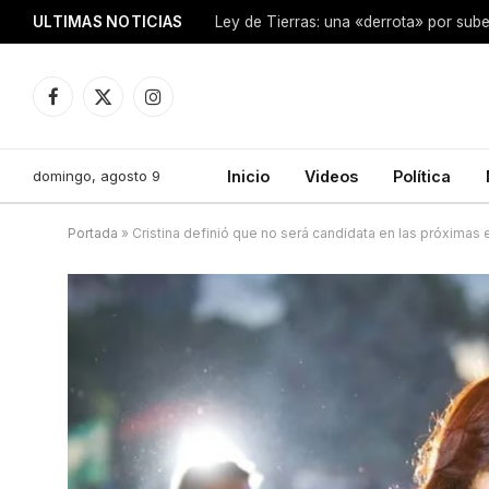
ULTIMAS NOTICIAS
Ley de Tierras: una «derrota» por sube
Facebook
X
Instagram
(Twitter)
domingo, agosto 9
Inicio
Videos
Política
Portada
»
Cristina definió que no será candidata en las próximas