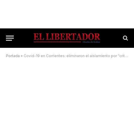
Portada
»
Covid-19 en Corrientes: eliminaron el aislamiento por “criterio clínico”