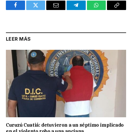
Facebook
Twitter
Email
Telegram
WhatsApp
Copy
Link
LEER MÁS
Curuzú Cuatiá: detuvieron a un séptimo implicado
en el violento robo a una anciana