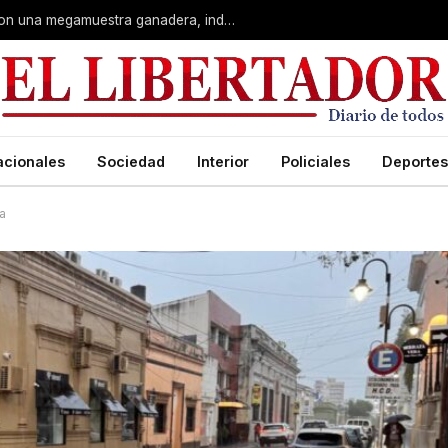
Corrientes: La Rural celebra 90 años con una megamuestra ganadera, industrial y artística
acionales
Sociedad
Interior
Policiales
Deportes
ia