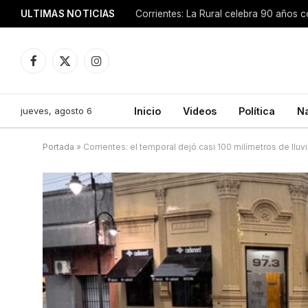
ULTIMAS NOTICIAS
Facebook
X
Instagram
(Twitter)
jueves, agosto 6
Inicio
Videos
Política
N
Portada
»
Corrientes: el temporal dejó casi 100 milímetros de lluv