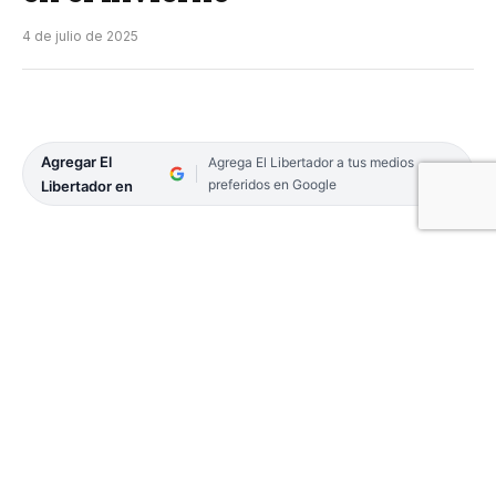
4 de julio de 2025
Agregar El
Agrega El Libertador a tus medios
preferidos en Google
Libertador en
El Instituto de Cultura de Corrientes invita a la
comunidad a disfrutar de una nueva edición
de “Atardecer en el Invierno”, una propuesta que