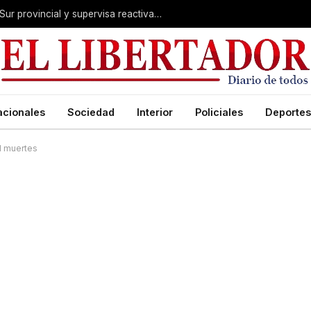
Valdés acelera el blindaje hídrico en el Sur provincial y supervisa reactivación de ruta
acionales
Sociedad
Interior
Policiales
Deportes
11 muertes