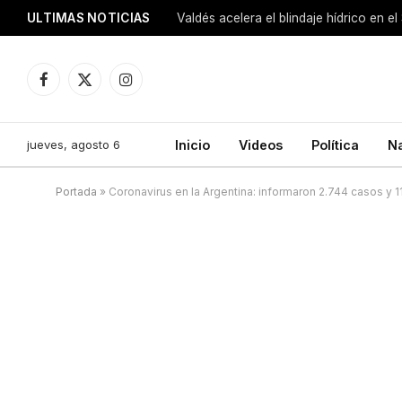
ULTIMAS NOTICIAS
Facebook
X
Instagram
(Twitter)
jueves, agosto 6
Inicio
Videos
Política
N
Portada
»
Coronavirus en la Argentina: informaron 2.744 casos y 