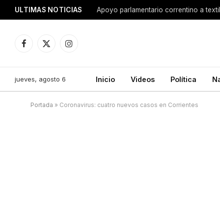
ULTIMAS NOTICIAS
Apoyo parlamentario correntino a texti
Facebook
X
Instagram
(Twitter)
jueves, agosto 6
Inicio
Videos
Política
N
Portada
»
Coronavirus: cuatro nuevos casos en Corrientes