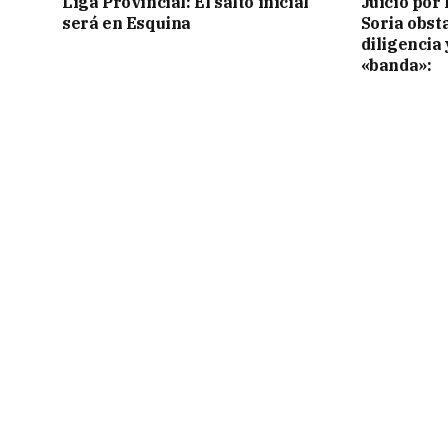
Liga Provincial: El salto inicial
Juicio por 
será en Esquina
Soria obst
diligencia 
«banda»: