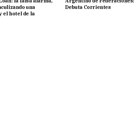
Loan: la falsa alarma,
Argentino de Federaciones:
aculizando una
Debuta Corrientes
y el hotel de la