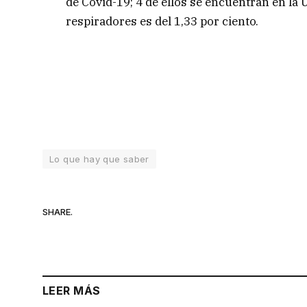
de Covid-19; 4 de ellos se encuentran en la 
respiradores es del 1,33 por ciento.
Lo que hay que saber
SHARE.
LEER MÁS