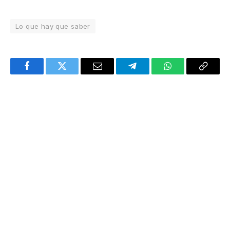
Lo que hay que saber
Facebook
Twitter
Email
Telegram
WhatsApp
Copy
Link