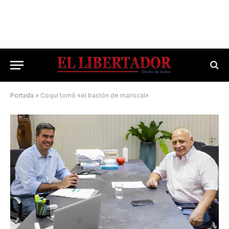
Portada
»
Coqui tomó «el bastón de mariscal»